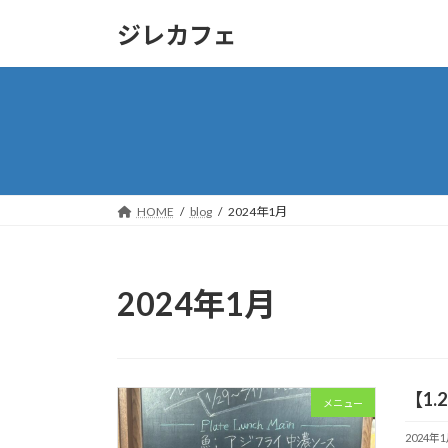
コ
ナ
ジレカフェ
ン
ビ
テ
ゲ
ン
ー
ツ
シ
へ
ョ
ス
ン
キ
に
ッ
移
HOME
blog
2024年1月
プ
動
2024年1月
【1.
メニュー
2024年