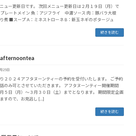
ニュー更新日です。 次回メニュー更新日は２月１９日（月）で
■プレートメイン 魚：アジフライ 中濃ソース 肉：豚バラ大根
り煮 ■スープ A：ミネストローネ B：新玉ネギのポタージュ
続きを読む
 afternoontea
1月25日
り２０２４アフタヌーンティーの予約を受付いたします。 ご予約
話のみ可とさせていただきます。 アフタヌーンティー開催期間
月５日（月）～３月３０日（土）までとなります。 期間限定企画
ますので、お見逃し […]
続きを読む