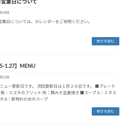
の営業日について
1月24日
営業日については、カレンダーをご参照ください。
続きを読む
15-1.27】MENU
1月15日
ニュー更新日です。 次回更新日は１月２９日です。 ■プレート
 魚：スズキのフリット 肉：豚みそ生姜焼き ■スープ A：ミネス
ネ B：新物わかめのスープ
続きを読む